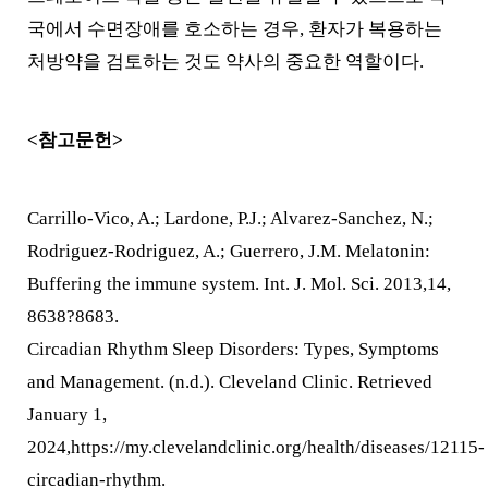
국에서 수면장애를 호소하는 경우, 환자가 복용하는
처방약을 검토하는 것도 약사의 중요한 역할이다.
<참고문헌>
Carrillo-Vico, A.; Lardone, P.J.; Alvarez-Sanchez, N.;
Rodriguez-Rodriguez, A.; Guerrero, J.M. Melatonin:
Buffering the immune system. Int. J. Mol. Sci. 2013,14,
8638?8683.
Circadian Rhythm Sleep Disorders: Types, Symptoms
and Management. (n.d.). Cleveland Clinic. Retrieved
January 1,
2024,https://my.clevelandclinic.org/health/diseases/12115-
circadian-rhythm.