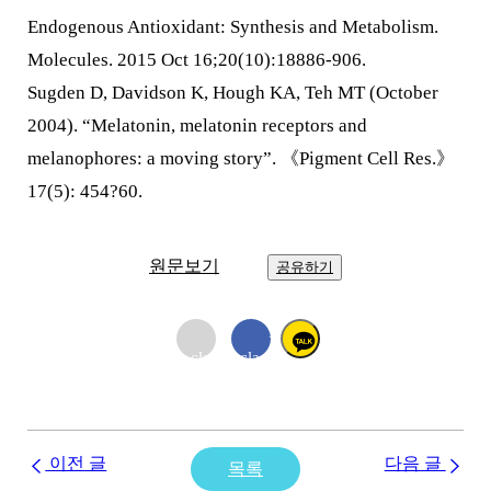
Endogenous Antioxidant: Synthesis and Metabolism.
Molecules. 2015 Oct 16;20(10):18886-906.
Sugden D, Davidson K, Hough KA, Teh MT (October
2004). “Melatonin, melatonin receptors and
melanophores: a moving story”. 《Pigment Cell Res.》
17(5): 454?60.
원문보기
공유하기
<i
<i
class="far
class="fab
fa-
fa-
envelope">
facebook-
</i>
f"></i>
이전 글
다음 글
목록