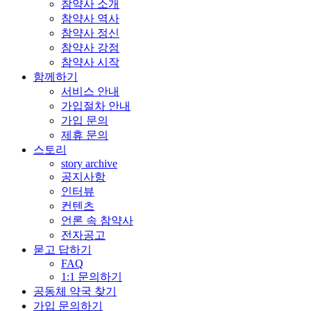
참약사 소개
참약사 역사
참약사 정신
참약사 강점
참약사 시작
함께하기
서비스 안내
가입절차 안내
가입 문의
제휴 문의
스토리
story archive
공지사항
인터뷰
컨텐츠
언론 속 참약사
전자공고
묻고 답하기
FAQ
1:1 문의하기
공동체 약국 찾기
가입 문의하기