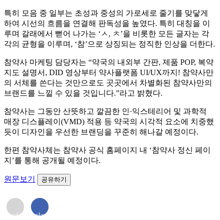
특히 모음 중 일부는 초성과 중성의 가로세로 줄기를 맞닿게
하여 시선의 흐름을 연결해 판독성을 높였다. 특히 대칭을 이
루며 갈래에서 뻗어 나가는 ‘ㅅ, ㅊ’을 비롯한 모든 글자는 각
각의 균형을 이루며, ‘참’으로 상징되는 정직한 인상을 더한다.
참약사 마케팅 담당자는 “약국의 내외부 간판, 제품 POP, 복약
지도 설명서, DID 영상부터 약사플랫폼 UI/UX까지! 참약사만
의 서체를 쓴다는 것만으로도 곳곳에서 차별화된 참약사만의
브랜드를 느낄 수 있을 것입니다.”라고 밝혔다.
참약사는 그동안 산뜻하고 깔끔한 인·익스테리어 및 과학적
매장 디스플레이(VMD) 적용 등 약국의 시각적 요소에 치중했
듯이 디자인을 우선한 브랜딩을 꾸준히 해나갈 예정이다.
한편 참약사체는 참약사 공식 홈페이지 내 ‘참약사 정신 페이
지’를 통해 공개될 예정이다.
원문보기
공유하기
<i
<i
class="far
class="fab