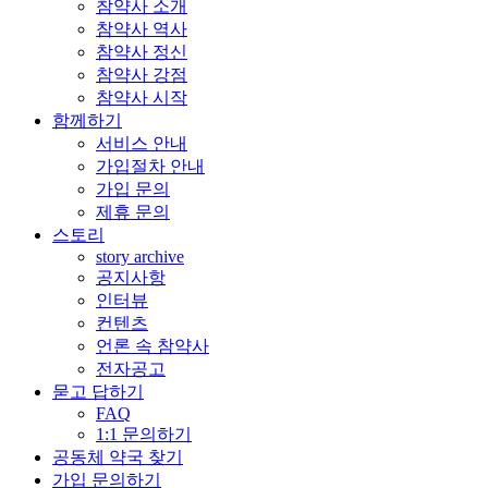
참약사 소개
참약사 역사
참약사 정신
참약사 강점
참약사 시작
함께하기
서비스 안내
가입절차 안내
가입 문의
제휴 문의
스토리
story archive
공지사항
인터뷰
컨텐츠
언론 속 참약사
전자공고
묻고 답하기
FAQ
1:1 문의하기
공동체 약국 찾기
가입 문의하기