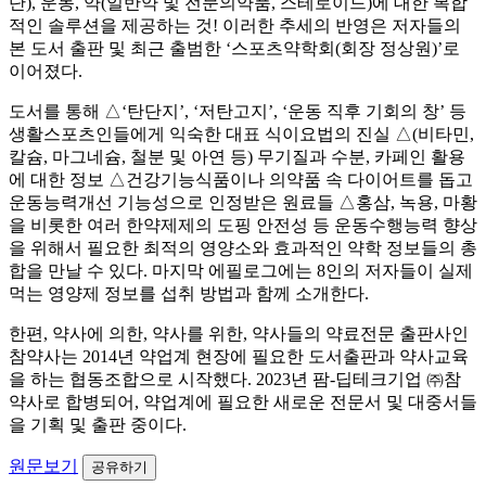
단), 운동, 약(일반약 및 전문의약품, 스테로이드)에 대한 복합
적인 솔루션을 제공하는 것! 이러한 추세의 반영은 저자들의
본 도서 출판 및 최근 출범한 ‘스포츠약학회(회장 정상원)’로
이어졌다.
도서를 통해 △‘탄단지’, ‘저탄고지’, ‘운동 직후 기회의 창’ 등
생활스포츠인들에게 익숙한 대표 식이요법의 진실 △(비타민,
칼슘, 마그네슘, 철분 및 아연 등) 무기질과 수분, 카페인 활용
에 대한 정보 △건강기능식품이나 의약품 속 다이어트를 돕고
운동능력개선 기능성으로 인정받은 원료들 △홍삼, 녹용, 마황
을 비롯한 여러 한약제제의 도핑 안전성 등 운동수행능력 향상
을 위해서 필요한 최적의 영양소와 효과적인 약학 정보들의 총
합을 만날 수 있다. 마지막 에필로그에는 8인의 저자들이 실제
먹는 영양제 정보를 섭취 방법과 함께 소개한다.
한편, 약사에 의한, 약사를 위한, 약사들의 약료전문 출판사인
참약사는 2014년 약업계 현장에 필요한 도서출판과 약사교육
을 하는 협동조합으로 시작했다. 2023년 팜-딥테크기업 ㈜참
약사로 합병되어, 약업계에 필요한 새로운 전문서 및 대중서들
을 기획 및 출판 중이다.
원문보기
공유하기