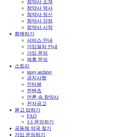
참약사 소개
참약사 역사
참약사 정신
참약사 강점
참약사 시작
함께하기
서비스 안내
가입절차 안내
가입 문의
제휴 문의
스토리
story archive
공지사항
인터뷰
컨텐츠
언론 속 참약사
전자공고
묻고 답하기
FAQ
1:1 문의하기
공동체 약국 찾기
가입 문의하기