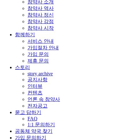
참약사 소개
참약사 역사
참약사 정신
참약사 강점
참약사 시작
함께하기
서비스 안내
가입절차 안내
가입 문의
제휴 문의
스토리
story archive
공지사항
인터뷰
컨텐츠
언론 속 참약사
전자공고
묻고 답하기
FAQ
1:1 문의하기
공동체 약국 찾기
가입 문의하기