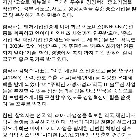
지침 ‘오슬로 매뉴얼’에 근거해 우수한 경영혁신 중소기업을
확인하는 정부 제도로, 새로운 성장동력을 갖춘 중소기업을 발
굴 및 육성하기 위해 만들어졌다.
참약사는 벤처기업인증에 이어 최근 이노비즈(INNO-BIZ) 인
증을 획득하고 연이어 메인비즈 사업까지 인증받으며, ‘중소
기업 3대 혁신기업 인증제도’라 불리는 세 부문을 모두 획득했
다. 2023년 말엔 여성가족부가 주관하는 ‘가족친화기업’ 인증
까지 받아 ‘기술, 혁신, 경영에서 복지’까지 기업 안팎에 걸쳐
골고루 좋은 평가를 받고 있다.
참약사 김병주 대표는 “이번 메인비즈 인증으로 금융, 연구개
발(R&D), 인력, 판로‧수출, 세금(국세/관세) 등 다양한 우대혜
택을 받게 되었다”며 “주력인 가맹사업과 약국 IT 솔루션 사업
들을 추진할 수 있는 성장 동력을 얻은 만큼 약국을 중심으로
한 토털헬스케어를 구현할 수 있도록 경영혁신에 힘을 쏟겠
다”는 포부를 밝혔다.
한편, 참약사는 전국 약 500개 가맹점을 확보한 약국 체인이자
약사 플랫폼 솔루션 기업이다. 약국의 디지털 전환을 선도하고
있으며 최근 마이 데이터 사업을 탑재한 간편한 처방전 접수
및 상담 시스템인 ‘사이렌 Rx’, AI 기반 개인맞춤형 건강기능