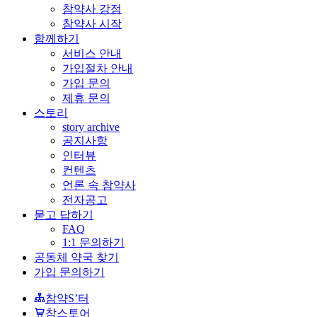
참약사 강점
참약사 시작
함께하기
서비스 안내
가입절차 안내
가입 문의
제휴 문의
스토리
story archive
공지사항
인터뷰
컨텐츠
언론 속 참약사
전자공고
묻고 답하기
FAQ
1:1 문의하기
공동체 약국 찾기
가입 문의하기
참약S’터
참스토어