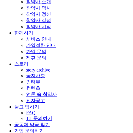
참약사 소개
참약사 역사
참약사 정신
참약사 강점
참약사 시작
함께하기
서비스 안내
가입절차 안내
가입 문의
제휴 문의
스토리
story archive
공지사항
인터뷰
컨텐츠
언론 속 참약사
전자공고
묻고 답하기
FAQ
1:1 문의하기
공동체 약국 찾기
가입 문의하기