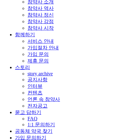
참약사 소개
참약사 역사
참약사 정신
참약사 강점
참약사 시작
함께하기
서비스 안내
가입절차 안내
가입 문의
제휴 문의
스토리
story archive
공지사항
인터뷰
컨텐츠
언론 속 참약사
전자공고
묻고 답하기
FAQ
1:1 문의하기
공동체 약국 찾기
가입 문의하기