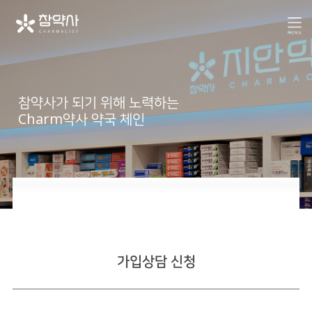
참약사가 되기 위해 노력하는
Charm약사 약국 체인
공지사항
인터뷰
가입상담 신청
컨텐츠
언론 속 참약사