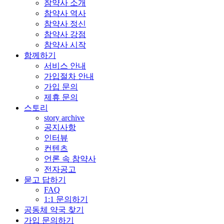
참약사 소개
참약사 역사
참약사 정신
참약사 강점
참약사 시작
함께하기
서비스 안내
가입절차 안내
가입 문의
제휴 문의
스토리
story archive
공지사항
인터뷰
컨텐츠
언론 속 참약사
전자공고
묻고 답하기
FAQ
1:1 문의하기
공동체 약국 찾기
가입 문의하기