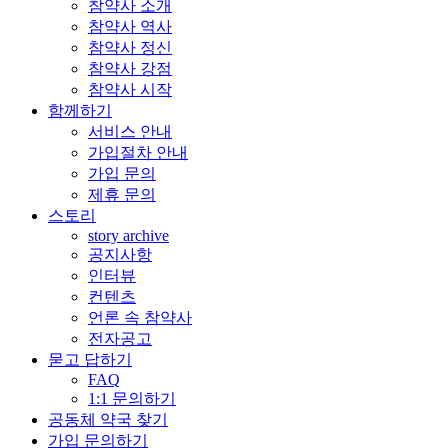
참약사 소개
참약사 역사
참약사 정신
참약사 강점
참약사 시작
함께하기
서비스 안내
가입절차 안내
가입 문의
제휴 문의
스토리
story archive
공지사항
인터뷰
컨텐츠
언론 속 참약사
전자공고
묻고 답하기
FAQ
1:1 문의하기
공동체 약국 찾기
가입 문의하기