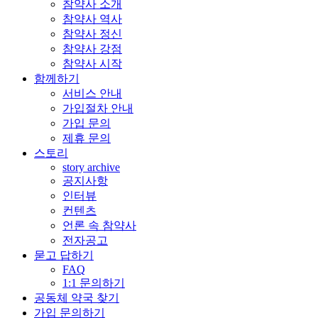
참약사 소개
참약사 역사
참약사 정신
참약사 강점
참약사 시작
함께하기
서비스 안내
가입절차 안내
가입 문의
제휴 문의
스토리
story archive
공지사항
인터뷰
컨텐츠
언론 속 참약사
전자공고
묻고 답하기
FAQ
1:1 문의하기
공동체 약국 찾기
가입 문의하기