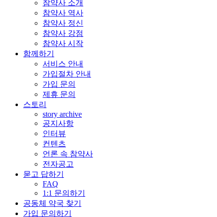
참약사 소개
참약사 역사
참약사 정신
참약사 강점
참약사 시작
함께하기
서비스 안내
가입절차 안내
가입 문의
제휴 문의
스토리
story archive
공지사항
인터뷰
컨텐츠
언론 속 참약사
전자공고
묻고 답하기
FAQ
1:1 문의하기
공동체 약국 찾기
가입 문의하기