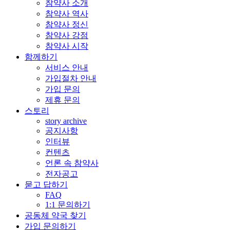
참약사 소개
참약사 역사
참약사 정신
참약사 강점
참약사 시작
함께하기
서비스 안내
가입절차 안내
가입 문의
제휴 문의
스토리
story archive
공지사항
인터뷰
컨텐츠
언론 속 참약사
전자공고
묻고 답하기
FAQ
1:1 문의하기
공동체 약국 찾기
가입 문의하기