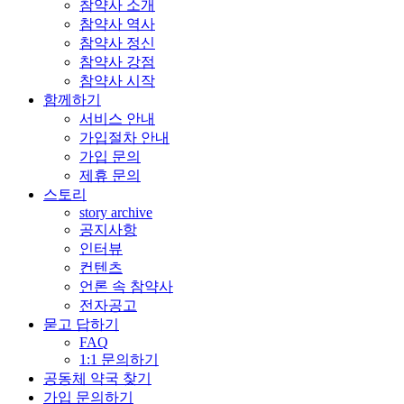
참약사 소개
참약사 역사
참약사 정신
참약사 강점
참약사 시작
함께하기
서비스 안내
가입절차 안내
가입 문의
제휴 문의
스토리
story archive
공지사항
인터뷰
컨텐츠
언론 속 참약사
전자공고
묻고 답하기
FAQ
1:1 문의하기
공동체 약국 찾기
가입 문의하기