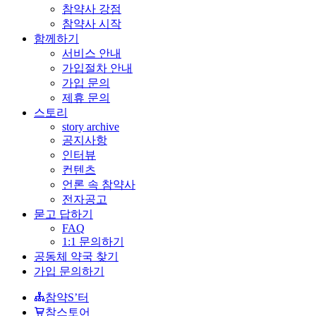
참약사 강점
참약사 시작
함께하기
서비스 안내
가입절차 안내
가입 문의
제휴 문의
스토리
story archive
공지사항
인터뷰
컨텐츠
언론 속 참약사
전자공고
묻고 답하기
FAQ
1:1 문의하기
공동체 약국 찾기
가입 문의하기
참약S’터
참스토어