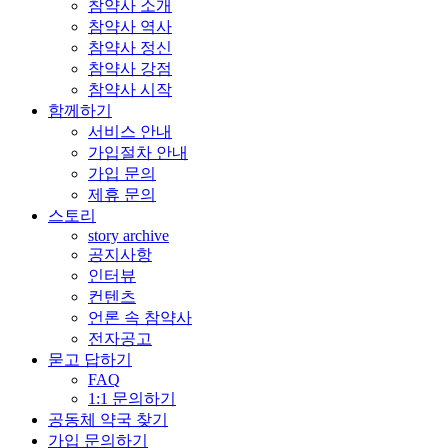
참약사 소개
참약사 역사
참약사 정신
참약사 강점
참약사 시작
함께하기
서비스 안내
가입절차 안내
가입 문의
제휴 문의
스토리
story archive
공지사항
인터뷰
컨텐츠
언론 속 참약사
전자공고
묻고 답하기
FAQ
1:1 문의하기
공동체 약국 찾기
가입 문의하기