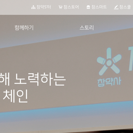
참약S’터
참스토어
참스마트
참스쿨
함께하기
스토리
가입 문의
공지사항
제휴 문의
인터뷰
컨텐츠
해 노력하는
언론 속 참약사
전자공고
 체인