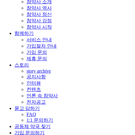
참약사 소개
참약사 역사
참약사 정신
참약사 강점
참약사 시작
함께하기
서비스 안내
가입절차 안내
가입 문의
제휴 문의
스토리
story archive
공지사항
인터뷰
컨텐츠
언론 속 참약사
전자공고
묻고 답하기
FAQ
1:1 문의하기
공동체 약국 찾기
가입 문의하기