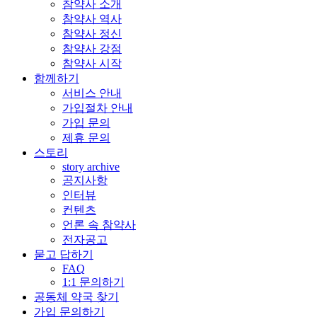
참약사 소개
참약사 역사
참약사 정신
참약사 강점
참약사 시작
함께하기
서비스 안내
가입절차 안내
가입 문의
제휴 문의
스토리
story archive
공지사항
인터뷰
컨텐츠
언론 속 참약사
전자공고
묻고 답하기
FAQ
1:1 문의하기
공동체 약국 찾기
가입 문의하기