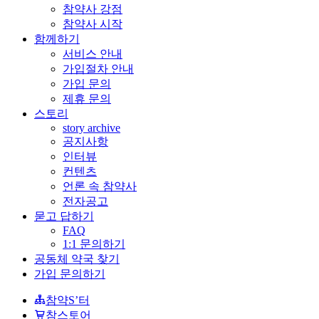
참약사 강점
참약사 시작
함께하기
서비스 안내
가입절차 안내
가입 문의
제휴 문의
스토리
story archive
공지사항
인터뷰
컨텐츠
언론 속 참약사
전자공고
묻고 답하기
FAQ
1:1 문의하기
공동체 약국 찾기
가입 문의하기
참약S’터
참스토어