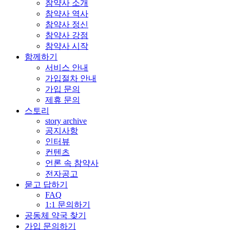
참약사 소개
참약사 역사
참약사 정신
참약사 강점
참약사 시작
함께하기
서비스 안내
가입절차 안내
가입 문의
제휴 문의
스토리
story archive
공지사항
인터뷰
컨텐츠
언론 속 참약사
전자공고
묻고 답하기
FAQ
1:1 문의하기
공동체 약국 찾기
가입 문의하기