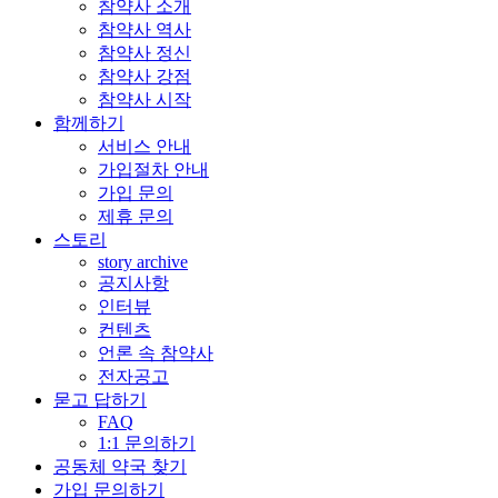
참약사 소개
참약사 역사
참약사 정신
참약사 강점
참약사 시작
함께하기
서비스 안내
가입절차 안내
가입 문의
제휴 문의
스토리
story archive
공지사항
인터뷰
컨텐츠
언론 속 참약사
전자공고
묻고 답하기
FAQ
1:1 문의하기
공동체 약국 찾기
가입 문의하기