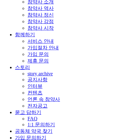
참약사 소개
참약사 역사
참약사 정신
참약사 강점
참약사 시작
함께하기
서비스 안내
가입절차 안내
가입 문의
제휴 문의
스토리
story archive
공지사항
인터뷰
컨텐츠
언론 속 참약사
전자공고
묻고 답하기
FAQ
1:1 문의하기
공동체 약국 찾기
가입 문의하기