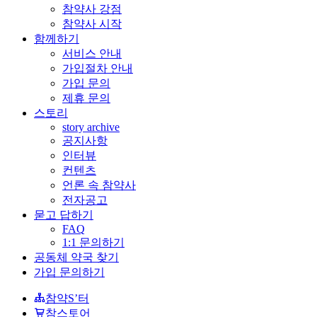
참약사 강점
참약사 시작
함께하기
서비스 안내
가입절차 안내
가입 문의
제휴 문의
스토리
story archive
공지사항
인터뷰
컨텐츠
언론 속 참약사
전자공고
묻고 답하기
FAQ
1:1 문의하기
공동체 약국 찾기
가입 문의하기
참약S’터
참스토어