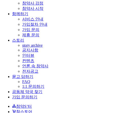
참약사 강점
참약사 시작
함께하기
서비스 안내
가입절차 안내
가입 문의
제휴 문의
스토리
story archive
공지사항
인터뷰
컨텐츠
언론 속 참약사
전자공고
묻고 답하기
FAQ
1:1 문의하기
공동체 약국 찾기
가입 문의하기
참약S’터
참스토어