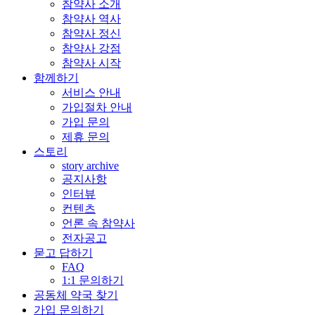
참약사 소개
참약사 역사
참약사 정신
참약사 강점
참약사 시작
함께하기
서비스 안내
가입절차 안내
가입 문의
제휴 문의
스토리
story archive
공지사항
인터뷰
컨텐츠
언론 속 참약사
전자공고
묻고 답하기
FAQ
1:1 문의하기
공동체 약국 찾기
가입 문의하기