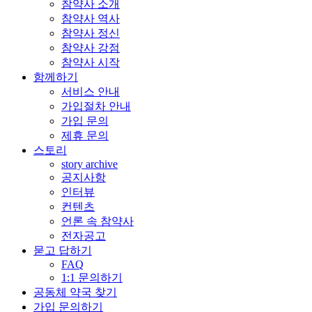
참약사 소개
참약사 역사
참약사 정신
참약사 강점
참약사 시작
함께하기
서비스 안내
가입절차 안내
가입 문의
제휴 문의
스토리
story archive
공지사항
인터뷰
컨텐츠
언론 속 참약사
전자공고
묻고 답하기
FAQ
1:1 문의하기
공동체 약국 찾기
가입 문의하기