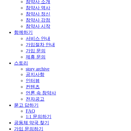
참약사 소개
참약사 역사
참약사 정신
참약사 강점
참약사 시작
함께하기
서비스 안내
가입절차 안내
가입 문의
제휴 문의
스토리
story archive
공지사항
인터뷰
컨텐츠
언론 속 참약사
전자공고
묻고 답하기
FAQ
1:1 문의하기
공동체 약국 찾기
가입 문의하기