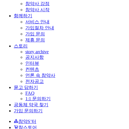
참약사 강점
참약사 시작
함께하기
서비스 안내
가입절차 안내
가입 문의
제휴 문의
스토리
story archive
공지사항
인터뷰
컨텐츠
언론 속 참약사
전자공고
묻고 답하기
FAQ
1:1 문의하기
공동체 약국 찾기
가입 문의하기
참약S’터
참스토어