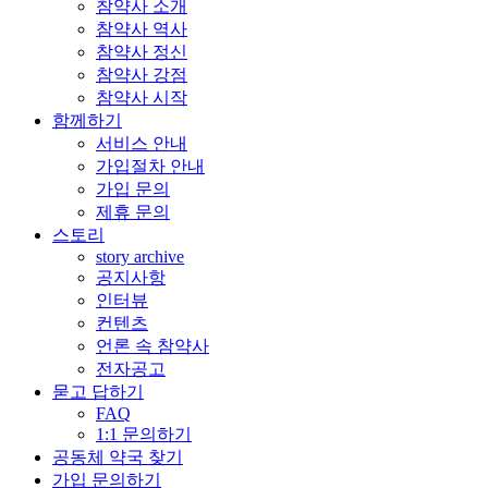
참약사 소개
참약사 역사
참약사 정신
참약사 강점
참약사 시작
함께하기
서비스 안내
가입절차 안내
가입 문의
제휴 문의
스토리
story archive
공지사항
인터뷰
컨텐츠
언론 속 참약사
전자공고
묻고 답하기
FAQ
1:1 문의하기
공동체 약국 찾기
가입 문의하기