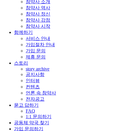
참약사 소개
참약사 역사
참약사 정신
참약사 강점
참약사 시작
함께하기
서비스 안내
가입절차 안내
가입 문의
제휴 문의
스토리
story archive
공지사항
인터뷰
컨텐츠
언론 속 참약사
전자공고
묻고 답하기
FAQ
1:1 문의하기
공동체 약국 찾기
가입 문의하기