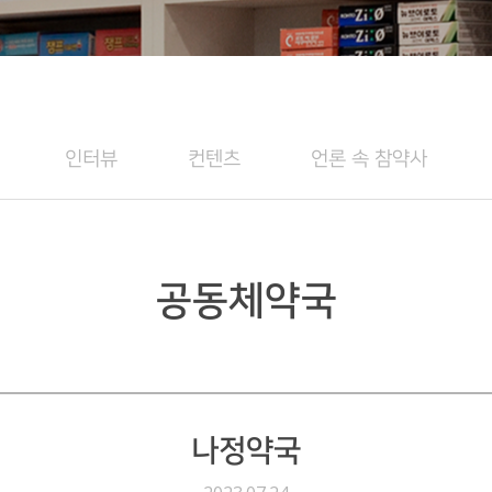
인터뷰
컨텐츠
언론 속 참약사
공동체약국
나정약국