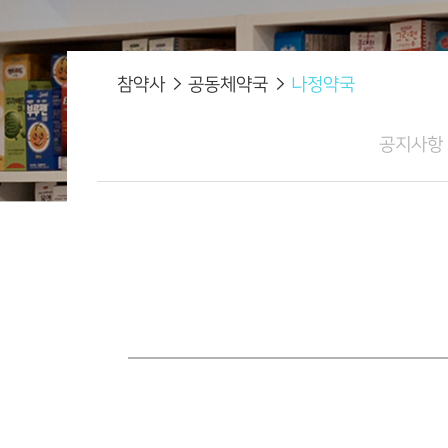
참약사
공동체약국
나정약국
공지사항