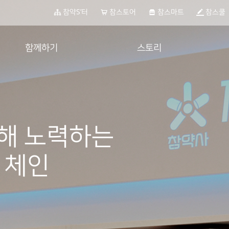
참약S’터
참스토어
참스마트
참스쿨
함께하기
스토리
가입 문의
공지사항
제휴 문의
인터뷰
컨텐츠
해 노력하는
언론 속 참약사
전자공고
 체인