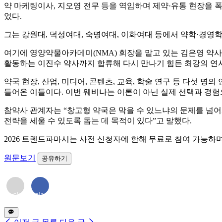
약 마케팅이사, 지오영 전무 등을 역임하며 제약·유통 현장을 
었다.
그는 강원대, 덕성여대, 숙명여대, 이화여대 등에서 약학·경영
여기에 영양약물아카데미(NMA) 회장을 맡고 있는 김은영 약사
활동하는 이진수 약사까지 합류해 다시 만나기 힘든 최강의 연
약국 현장, 산업, 미디어, 콘텐츠, 교육, 학술 연구 등 다섯 
들어온 이들이다. 이번 웨비나는 이론이 아닌 실제 선택과 경험
참약사 관계자는 “창고형 약국은 막을 수 있느냐의 문제를 넘
전략을 세울 수 있도록 돕는 데 목적이 있다”고 말했다.
2026 트렌드파마시는 사전 신청자에 한해 무료로 참여 가능하며
원문보기
공유하기
<i
<i
class="far
class="fab
fa-
fa-
envelope">
facebook-
</i>
f"></i>