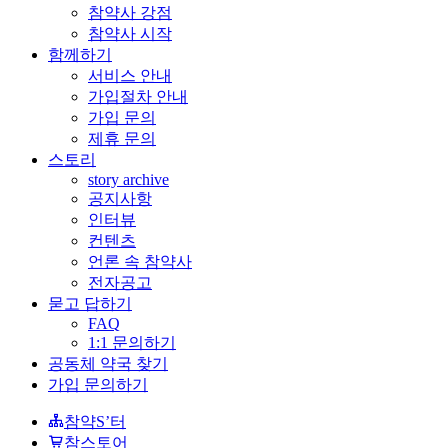
참약사 강점
참약사 시작
함께하기
서비스 안내
가입절차 안내
가입 문의
제휴 문의
스토리
story archive
공지사항
인터뷰
컨텐츠
언론 속 참약사
전자공고
묻고 답하기
FAQ
1:1 문의하기
공동체 약국 찾기
가입 문의하기
참약S’터
참스토어