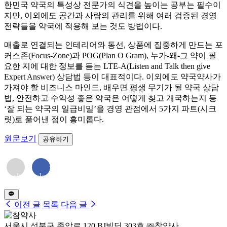
한민국 약국의 특성상 전문가의 식견을 높이는 공부는 필수이
지만, 이외에도 공간과 사람의 관리를 위해 여러 검증된 경영
전략들을 약국에 적용해 보는 것도 방법이다.
매출로 연결되는 인테리어와 동선, 상품에 집중하게 만드는 포
커스존(Focus-Zone)과 POG(Plan O Gram), 누가-왜-그 약이 필
요한 지에 대한 정보를 듣는 LTE-A(Listen and Talk then give
Expert Answer) 상담법 등이 대표적이다. 이외에도 약국약사가
가져야 할 비즈니스 마인드, 배우면 평생 무기가 될 약국 상담
법, 안전하고 수익성 좋은 약국은 어떻게 찾고 개국하는지 등
‘잘 되는 약국의 일급비밀’을 경영 관점에서 5가지 파트(시크
릿)로 풀어낸 점이 흥미롭다.
원문보기
공유하기
<i
<i
class="far
class="fab
fa-
fa-
envelope">
facebook-
</i>
f"></i>
이전 글
목록
다음 글
서울시 성북구 종암로 120 BJ빌딩 303호 ㈜참약사