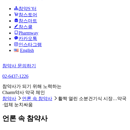
참약S’터
참스토어
참스마트
참스쿨
Pharmway
카카오톡
인스타그램
English
참약사 문의하기
02-6437-1226
참약사가 되기 위해 노력하는
Charm약사 약국 체인
참약사
언론 속 참약사
활짝 열린 소분건기식 시장…약국
·업체 눈치싸움
언론 속 참약사