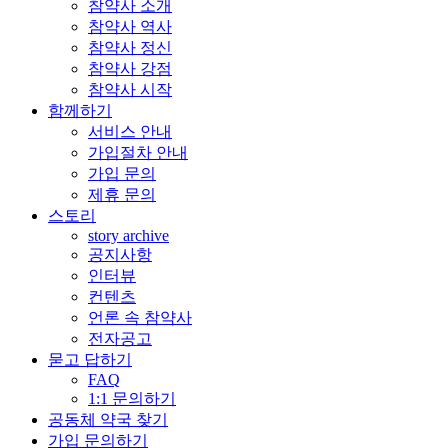
참약사 소개
참약사 역사
참약사 정신
참약사 강점
참약사 시작
함께하기
서비스 안내
가입절차 안내
가입 문의
제휴 문의
스토리
story archive
공지사항
인터뷰
컨텐츠
언론 속 참약사
전자공고
묻고 답하기
FAQ
1:1 문의하기
공동체 약국 찾기
가입 문의하기