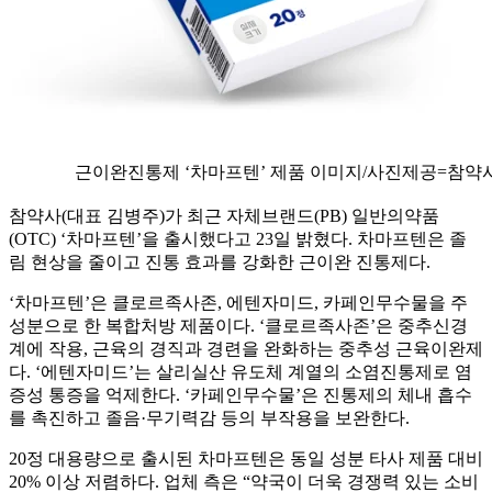
근이완진통제 ‘차마프텐’ 제품 이미지/사진제공=참약
참약사(대표 김병주)가 최근 자체브랜드(PB) 일반의약품
(OTC) ‘차마프텐’을 출시했다고 23일 밝혔다. 차마프텐은 졸
림 현상을 줄이고 진통 효과를 강화한 근이완 진통제다.
‘차마프텐’은 클로르족사존, 에텐자미드, 카페인무수물을 주
성분으로 한 복합처방 제품이다. ‘클로르족사존’은 중추신경
계에 작용, 근육의 경직과 경련을 완화하는 중추성 근육이완제
다. ‘에텐자미드’는 살리실산 유도체 계열의 소염진통제로 염
증성 통증을 억제한다. ‘카페인무수물’은 진통제의 체내 흡수
를 촉진하고 졸음·무기력감 등의 부작용을 보완한다.
20정 대용량으로 출시된 차마프텐은 동일 성분 타사 제품 대비
20% 이상 저렴하다. 업체 측은 “약국이 더욱 경쟁력 있는 소비