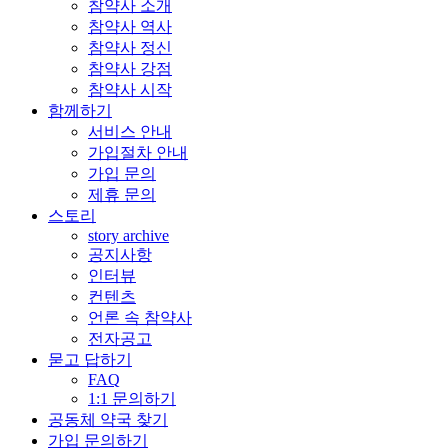
참약사 소개
참약사 역사
참약사 정신
참약사 강점
참약사 시작
함께하기
서비스 안내
가입절차 안내
가입 문의
제휴 문의
스토리
story archive
공지사항
인터뷰
컨텐츠
언론 속 참약사
전자공고
묻고 답하기
FAQ
1:1 문의하기
공동체 약국 찾기
가입 문의하기