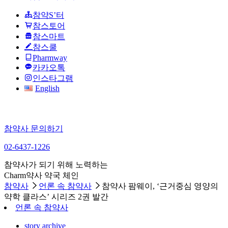
참약S’터
참스토어
참스마트
참스쿨
Pharmway
카카오톡
인스타그램
English
참약사 문의하기
02-6437-1226
참약사가 되기 위해 노력하는
Charm약사 약국 체인
참약사
언론 속 참약사
참약사 팜웨이, ‘근거중심 영양의
약학 클라스’ 시리즈 2권 발간
언론 속 참약사
story archive