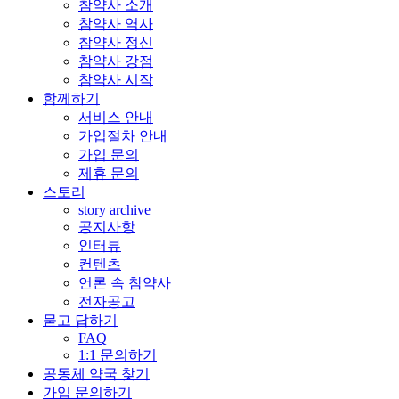
참약사 소개
참약사 역사
참약사 정신
참약사 강점
참약사 시작
함께하기
서비스 안내
가입절차 안내
가입 문의
제휴 문의
스토리
story archive
공지사항
인터뷰
컨텐츠
언론 속 참약사
전자공고
묻고 답하기
FAQ
1:1 문의하기
공동체 약국 찾기
가입 문의하기