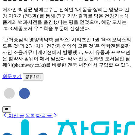
저자인 박광균 명예교수는 전작인 ‘내 몸을 살리는 영양과 건
강 이야기(전3권)’를 통해 연구 기반 결과를 담은 건강기능식
품계의 백과사전을 출간했다는 평을 얻었으며, 해당 도서는
2023 세종도서 우수학술 부문에 선정됐다.
‘근거중심의 영양의약학 클라스’ 시리즈인 1권 ‘바이오틱스의
모든 것’과 2권 ‘치아 건강과 영양의 모든 것’은 약학전문출판
사인 조윤커뮤니케이션에서 발행됐고, 도서 유통과 프로모션
은 참약사 팜웨이 에서 맡았다. 약사 전문 온라인 도서몰인 팜
웨이(pharmway.co.kr)를 비롯한 전국 서점에서 구입할 수 있다.
원문보기
공유하기
<i
<i
class="far
class="fab
fa-
fa-
envelope">
facebook-
</i>
f"></i>
이전 글
목록
다음 글