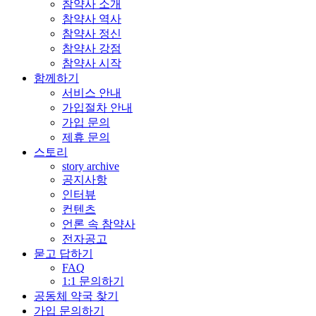
참약사 소개
참약사 역사
참약사 정신
참약사 강점
참약사 시작
함께하기
서비스 안내
가입절차 안내
가입 문의
제휴 문의
스토리
story archive
공지사항
인터뷰
컨텐츠
언론 속 참약사
전자공고
묻고 답하기
FAQ
1:1 문의하기
공동체 약국 찾기
가입 문의하기