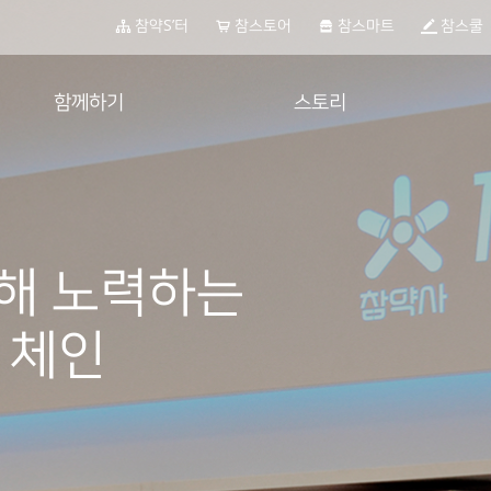
참약S’터
참스토어
참스마트
참스쿨
함께하기
스토리
가입 문의
공지사항
제휴 문의
인터뷰
컨텐츠
해 노력하는
언론 속 참약사
전자공고
 체인