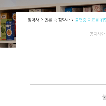
참약사
언론 속 참약사
불면증 치료를 위
공지사항