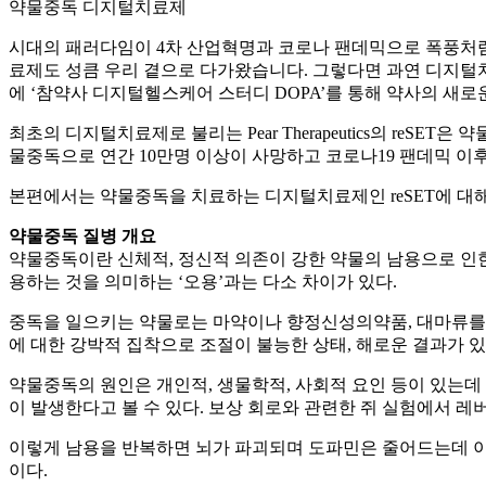
약물중독 디지털치료제
시대의 패러다임이 4차 산업혁명과 코로나 팬데믹으로 폭풍처럼
료제도 성큼 우리 곁으로 다가왔습니다. 그렇다면 과연 디지털치
에 ‘참약사 디지털헬스케어 스터디 DOPA’를 통해 약사의 새로
최초의 디지털치료제로 불리는 Pear Therapeutics의 re
물중독으로 연간 10만명 이상이 사망하고 코로나19 팬데믹 이
본편에서는 약물중독을 치료하는 디지털치료제인 reSET에 대해
약물중독 질병 개요
약물중독이란 신체적, 정신적 의존이 강한 약물의 남용으로 인한
용하는 것을 의미하는 ‘오용’과는 다소 차이가 있다.
중독을 일으키는 약물로는 마약이나 향정신성의약품, 대마류를 총칭
에 대한 강박적 집착으로 조절이 불능한 상태, 해로운 결과가
약물중독의 원인은 개인적, 생물학적, 사회적 요인 등이 있는
이 발생한다고 볼 수 있다. 보상 회로와 관련한 쥐 실험에서 
이렇게 남용을 반복하면 뇌가 파괴되며 도파민은 줄어드는데 이
이다.