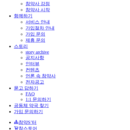
참약사 강점
참약사 시작
함께하기
서비스 안내
가입절차 안내
가입 문의
제휴 문의
스토리
story archive
공지사항
인터뷰
컨텐츠
언론 속 참약사
전자공고
묻고 답하기
FAQ
1:1 문의하기
공동체 약국 찾기
가입 문의하기
참약S’터
참스토어