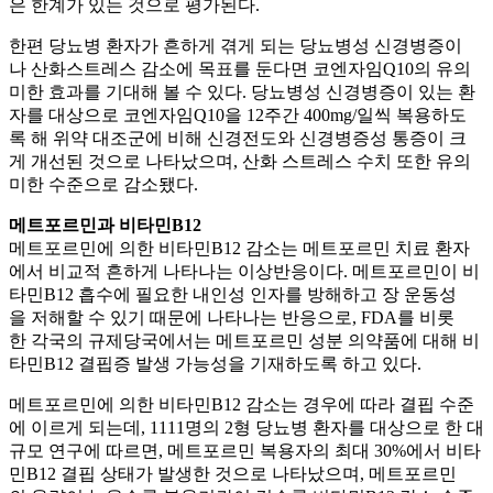
은 한계가 있는 것으로 평가된다.
한편 당뇨병 환자가 흔하게 겪게 되는 당뇨병성 신경병증이
나 산화스트레스 감소에 목표를 둔다면 코엔자임Q10의 유의
미한 효과를 기대해 볼 수 있다. 당뇨병성 신경병증이 있는 환
자를 대상으로 코엔자임Q10을 12주간 400mg/일씩 복용하도
록 해 위약 대조군에 비해 신경전도와 신경병증성 통증이 크
게 개선된 것으로 나타났으며, 산화 스트레스 수치 또한 유의
미한 수준으로 감소됐다.
메트포르민과 비타민B12
메트포르민에 의한 비타민B12 감소는 메트포르민 치료 환자
에서 비교적 흔하게 나타나는 이상반응이다. 메트포르민이 비
타민B12 흡수에 필요한 내인성 인자를 방해하고 장 운동성
을 저해할 수 있기 때문에 나타나는 반응으로, FDA를 비롯
한 각국의 규제당국에서는 메트포르민 성분 의약품에 대해 비
타민B12 결핍증 발생 가능성을 기재하도록 하고 있다.
메트포르민에 의한 비타민B12 감소는 경우에 따라 결핍 수준
에 이르게 되는데, 1111명의 2형 당뇨병 환자를 대상으로 한 대
규모 연구에 따르면, 메트포르민 복용자의 최대 30%에서 비타
민B12 결핍 상태가 발생한 것으로 나타났으며, 메트포르민