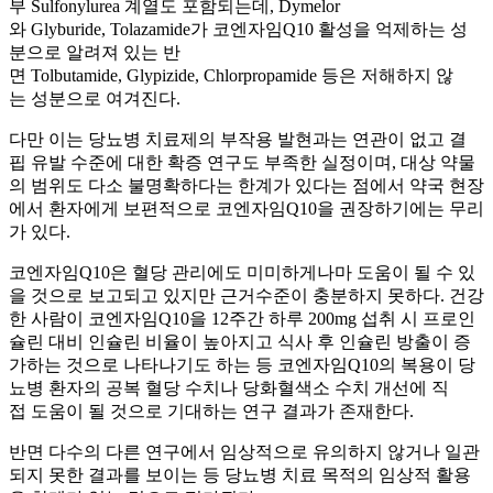
부 Sulfonylurea 계열도 포함되는데, Dymelor
와 Glyburide, Tolazamide가 코엔자임Q10 활성을 억제하는 성
분으로 알려져 있는 반
면 Tolbutamide, Glypizide, Chlorpropamide 등은 저해하지 않
는 성분으로 여겨진다.
다만 이는 당뇨병 치료제의 부작용 발현과는 연관이 없고 결
핍 유발 수준에 대한 확증 연구도 부족한 실정이며, 대상 약물
의 범위도 다소 불명확하다는 한계가 있다는 점에서 약국 현장
에서 환자에게 보편적으로 코엔자임Q10을 권장하기에는 무리
가 있다.
코엔자임Q10은 혈당 관리에도 미미하게나마 도움이 될 수 있
을 것으로 보고되고 있지만 근거수준이 충분하지 못하다. 건강
한 사람이 코엔자임Q10을 12주간 하루 200mg 섭취 시 프로인
슐린 대비 인슐린 비율이 높아지고 식사 후 인슐린 방출이 증
가하는 것으로 나타나기도 하는 등 코엔자임Q10의 복용이 당
뇨병 환자의 공복 혈당 수치나 당화혈색소 수치 개선에 직
접 도움이 될 것으로 기대하는 연구 결과가 존재한다.
반면 다수의 다른 연구에서 임상적으로 유의하지 않거나 일관
되지 못한 결과를 보이는 등 당뇨병 치료 목적의 임상적 활용