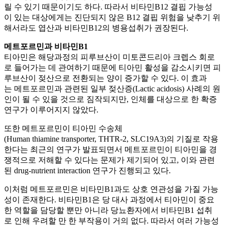
릴 수 있기 때문이기도 하다. 따라서 비타민B12 결핍 가능성
이 있는 대상에게는 진단되지 않은 B12 결핍 위험을 낮추기 위
해서라도 엽산과 비타민B12의 병용섭취가 권장된다.
메트포르민과 비타민B1
티아민은 해당과정의 피루브산이 미토콘드리아 크렙스 회로
로 들어가는 데 관여하기 때문에 티아민 활성을 감소시키면 피
루브산이 젖산으로 전환되는 양이 증가할 수 있다. 이 효과
는 메트포르민과 관련된 일부 젖산증(Lactic acidosis) 사례의 원
인이 될 수 있을 것으로 짐작되지만, 인체를 대상으로 한 확증
연구가 이루어지지 않았다.
또한 메트포르민이 티아민 수송체
(Human thiamine transporter, THTR-2, SLC19A3)의 기질로 작용
한다는 최근의 연구가 발표되면서 메트포르민이 티아민을 경
쟁적으로 저해할 수 있다는 문제가 제기되어 있고, 이와 관련
된 drug-nutrient interaction 연구가 진행되고 있다.
이처럼 메트포르민은 비타민B1과도 상호 연관성을 가질 가능
성이 존재한다. 비타민B1은 당 대사 과정에서 티아민이 중요
한 역할을 담당할 뿐만 아니라 당뇨환자에서 비타민B1 섭취
로 인해 우려할 만 한 부작용이 거의 없다. 따라서 여러 가능성