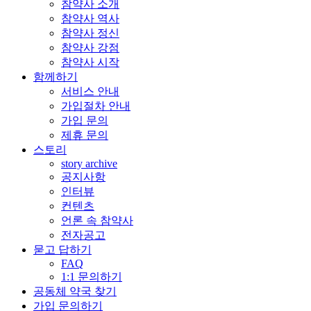
참약사 소개
참약사 역사
참약사 정신
참약사 강점
참약사 시작
함께하기
서비스 안내
가입절차 안내
가입 문의
제휴 문의
스토리
story archive
공지사항
인터뷰
컨텐츠
언론 속 참약사
전자공고
묻고 답하기
FAQ
1:1 문의하기
공동체 약국 찾기
가입 문의하기