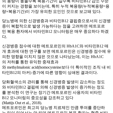
의 용량이 높을수록 복용기간이 길수록 비타민B12 감소 수준
이 커지는 경향을 보이는데, 특히 누적 복용량(누적복용량=용
량×복용기간)이 가장 유의한 요인인 것으로 보고돼 있다.
당뇨병에 의한 신경병증과 비타민B12 결핍증으로서의 신경병
증이 복합적으로 발생 가능하다는 점을 고려하면 메트포르
민 복용 환자에서 비타민B12 모니터링은 매우 중요하다 하겠
다.
신경병증 점수에 대한 메트포르민의 HbA1C와 비타민B12 매
개 효과에 대한 연구를 보면 메트포르민은 신경병증 점수에 유
의한 영향을 미치지 않은 것으로 나타났는데, 이는 HbA1C
의 저하를 통한 유익한 중재효과
와 methylmalonic acid(homocysteine보다 더 특이적인 조직 내 비
타민B12의 마커) 증가에 따른 영향이 상쇄된 결과이다.
당화혈색소의 관리를 통해 신경병증 발생이 감소하는 정도
와 비타민B12 결핍에 의해 신경병증 발생이 증가하는 정도
를 분석한 이 연구는 장기간 메트포르민 사용자의 비타민
B12 모니터링의 중요성을 강조하고 있다
(Mattijs Out et al., 2018).
메트포르민은 최고의 당뇨병 치료제인 만큼 투여를 중단하
는 일이 있어서는 안 되며 메트포르민 복용 환자는 혈중 비타