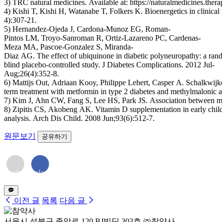
3) TRC natural medicines. Available at: https://naturalmedicines.ther
4) Kishi T, Kishi H, Watanabe T, Folkers K. Bioenergetics in clinica
4):307-21.
5) Hernandez-Ojeda J, Cardona-Munoz EG, Roman-
Pintos LM, Troyo-Sanroman R, Ortiz-Lazareno PC, Cardenas-
Meza MA, Pascoe-Gonzalez S, Miranda-
Diaz AG. The effect of ubiquinone in diabetic polyneuropathy: a ra
blind placebo-controlled study. J Diabetes Complications. 2012 Jul-
Aug;26(4):352-8.
6) Mattijs Out, Adriaan Kooy, Philippe Lehert, Casper A. Schalkwij
term treatment with metformin in type 2 diabetes and methylmalonic ac
7) Kim J, Ahn CW, Fang S, Lee HS, Park JS. Association between met
8) Zipitis CS, Akobeng AK. Vitamin D supplementation in early childh
analysis. Arch Dis Child. 2008 Jun;93(6):512-7.
원문보기
공유하기
<i
<i
class="far
class="fab
fa-
fa-
envelope">
facebook-
</i>
f"></i>
이전 글
목록
다음 글
서울시 성북구 종암로 120 BJ빌딩 303호 ㈜참약사