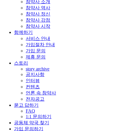
참약사 소개
참약사 역사
참약사 정신
참약사 강점
참약사 시작
함께하기
서비스 안내
가입절차 안내
가입 문의
제휴 문의
스토리
story archive
공지사항
인터뷰
컨텐츠
언론 속 참약사
전자공고
묻고 답하기
FAQ
1:1 문의하기
공동체 약국 찾기
가입 문의하기