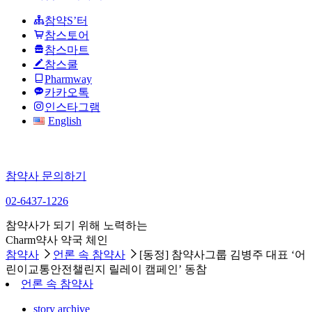
참약S’터
참스토어
참스마트
참스쿨
Pharmway
카카오톡
인스타그램
English
참약사 문의하기
02-6437-1226
참약사가 되기 위해 노력하는
Charm약사 약국 체인
참약사
언론 속 참약사
[동정] 참약사그룹 김병주 대표 ‘어
린이교통안전챌린지 릴레이 캠페인’ 동참
언론 속 참약사
story archive