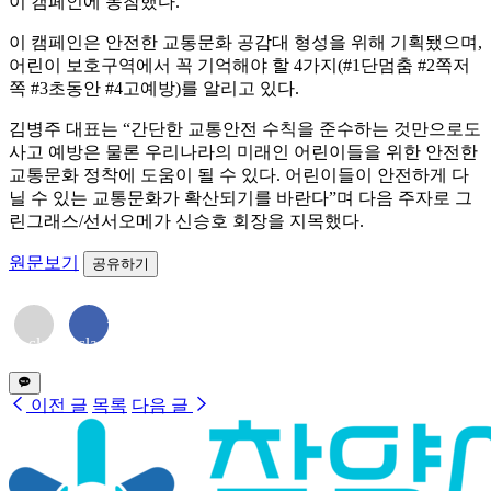
이 캠페인에 동참했다.
이 캠페인은 안전한 교통문화 공감대 형성을 위해 기획됐으며,
어린이 보호구역에서 꼭 기억해야 할 4가지(#1단멈춤 #2쪽저
쪽 #3초동안 #4고예방)를 알리고 있다.
김병주 대표는 “간단한 교통안전 수칙을 준수하는 것만으로도
사고 예방은 물론 우리나라의 미래인 어린이들을 위한 안전한
교통문화 정착에 도움이 될 수 있다. 어린이들이 안전하게 다
닐 수 있는 교통문화가 확산되기를 바란다”며 다음 주자로 그
린그래스/선서오메가 신승호 회장을 지목했다.
원문보기
공유하기
<i
<i
class="far
class="fab
fa-
fa-
envelope">
facebook-
</i>
f"></i>
이전 글
목록
다음 글