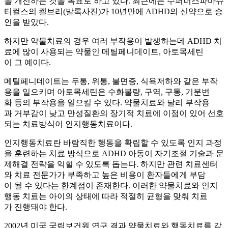
을 개선하는 것을 목표로 하고 있다. 최근에는 수퍼너스파마슈
티컬스의 켈브리(발록사진)가 10년만에 ADHD의 신약으로 승
인을 받았다.
하지만 약물치료의 경우 여러 부작용이 발생하는데 ADHD 치
료에 많이 사용되는 약물인 메틸페니데이트, 아토목세틴
이 그 예이다.
메틸페니데이트는 두통, 위통, 불면증, 식욕저하와 같은 부작
용을 일으키며 아토목세틴은 수화불량, 구역, 구통, 기분변
화 등의 부작용을 일으킬 수 있다. 약물치료와 달리 부작용
과 거부감이 낮고 만성질환의 장기적 치료에 이점이 있어 선호
되는 치료방식이 인지행동치료이다.
인지행동치료란 바람직한 행동을 확립할 수 있도록 인지 과정
을 훈련하는 치료 방식으로 ADHD 아동이 자기조절 기술과 문
제해결 전략을 익힐 수 있도록 돕는다. 하지만 관련 치료센터
와 치료 전문가가 부족하고 높은 비용이 환자들에게 부담
이 될 수 있다는 한계점이 존재한다. 이러한 약물치료와 인지
행동 치료는 아이의 상태에 따라 적절히 균형을 맞춰 치료
가 진행돼야 한다.
2002년 미국 국립보건원 연구 결과 약물치료와 행동치료를 같