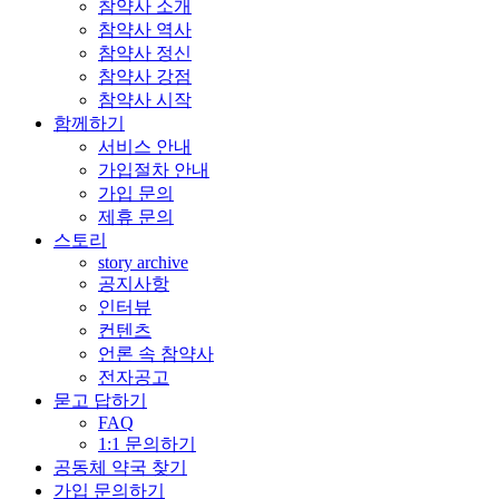
참약사 소개
참약사 역사
참약사 정신
참약사 강점
참약사 시작
함께하기
서비스 안내
가입절차 안내
가입 문의
제휴 문의
스토리
story archive
공지사항
인터뷰
컨텐츠
언론 속 참약사
전자공고
묻고 답하기
FAQ
1:1 문의하기
공동체 약국 찾기
가입 문의하기