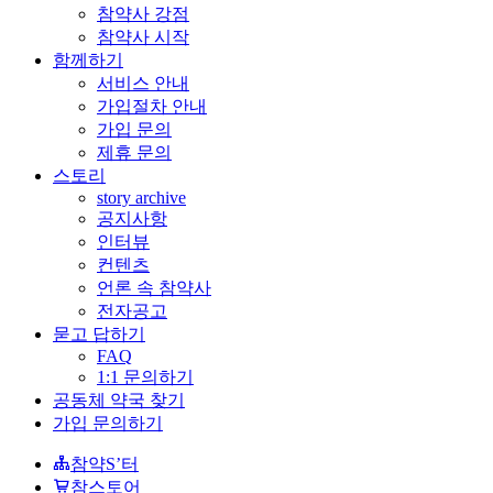
참약사 강점
참약사 시작
함께하기
서비스 안내
가입절차 안내
가입 문의
제휴 문의
스토리
story archive
공지사항
인터뷰
컨텐츠
언론 속 참약사
전자공고
묻고 답하기
FAQ
1:1 문의하기
공동체 약국 찾기
가입 문의하기
참약S’터
참스토어