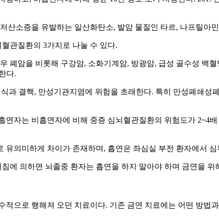
저산소증을 유발하는 일산화탄소, 발암 물질인 타르, 나프틸아민, 벤
뇌혈관질환의 3가지로 나눌 수 있다.
우 폐암을 비롯해 구강암, 소화기계암, 방광암, 급성 골수성 백혈
한다.
천식과 결핵, 만성기관지염에 위험을 초래한다. 특히 만성폐쇄성
흡연자는 비흡연자에 비해 중증 심뇌혈관질환의 위험도가 2~4배
배로 유의미하게 차이가 존재하며, 흡연은 좌심실 부전 환자에서 심
에 의하면 뇌졸중 환자는 흡연을 하지 말아야 하며 금연을 위해
수적으로 행해져 오던 치료이다. 기존 금연 치료에는 어떤 방법과