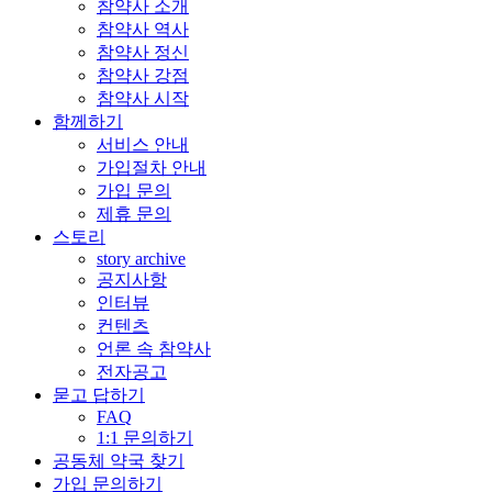
참약사 소개
참약사 역사
참약사 정신
참약사 강점
참약사 시작
함께하기
서비스 안내
가입절차 안내
가입 문의
제휴 문의
스토리
story archive
공지사항
인터뷰
컨텐츠
언론 속 참약사
전자공고
묻고 답하기
FAQ
1:1 문의하기
공동체 약국 찾기
가입 문의하기