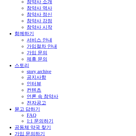
참약사 소개
참약사 역사
참약사 정신
참약사 강점
참약사 시작
함께하기
서비스 안내
가입절차 안내
가입 문의
제휴 문의
스토리
story archive
공지사항
인터뷰
컨텐츠
언론 속 참약사
전자공고
묻고 답하기
FAQ
1:1 문의하기
공동체 약국 찾기
가입 문의하기