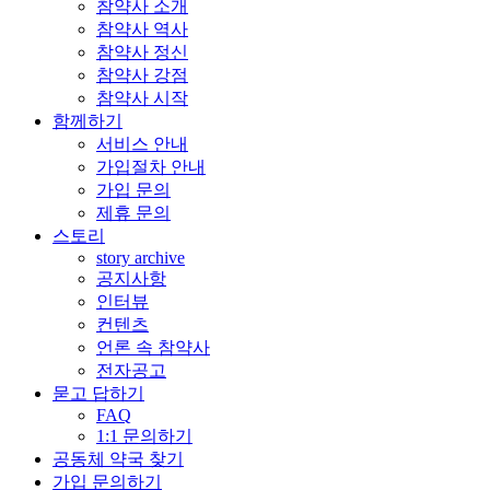
참약사 소개
참약사 역사
참약사 정신
참약사 강점
참약사 시작
함께하기
서비스 안내
가입절차 안내
가입 문의
제휴 문의
스토리
story archive
공지사항
인터뷰
컨텐츠
언론 속 참약사
전자공고
묻고 답하기
FAQ
1:1 문의하기
공동체 약국 찾기
가입 문의하기