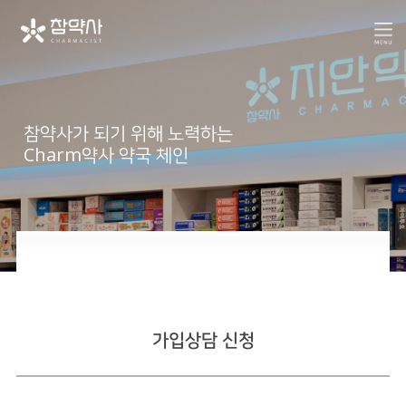
참약사가 되기 위해 노력하는
Charm약사 약국 체인
공지사항
인터뷰
가입상담 신청
컨텐츠
언론 속 참약사