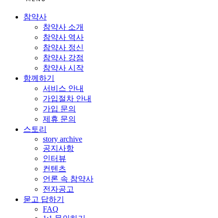
참약사
참약사 소개
참약사 역사
참약사 정신
참약사 강점
참약사 시작
함께하기
서비스 안내
가입절차 안내
가입 문의
제휴 문의
스토리
story archive
공지사항
인터뷰
컨텐츠
언론 속 참약사
전자공고
묻고 답하기
FAQ